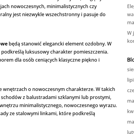
ach nowoczesnych, minimalistycznych czy
Ele
uralny jest niezwykle wszechstronny i pasuje do
wa
ma
W 
ko
owe
będą stanowić elegancki element ozdobny. W
i podkreślą luksusowy charakter pomieszczenia.
rem dla osób ceniących klasyczne piękno i
Bl
sie
lip
we wnętrzach o nowoczesnym charakterze. W takich
cz
 schodów z balustradami szklanymi lub prostymi,
ma
 wnętrzu minimalistycznego, nowoczesnego wyrazu.
kw
dy ze stalowymi linkami, które podkreślą
ma
lut