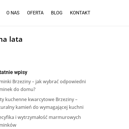
O NAS
OFERTA
BLOG
KONTAKT
na lata
tatnie wpisy
minki Brzeziny – jak wybrać odpowiedni
minek do domu?
aty kuchenne kwarcytowe Brzeziny –
turalny kamień do wymagającej kuchni
ecyfika i wytrzymałość marmurowych
minków