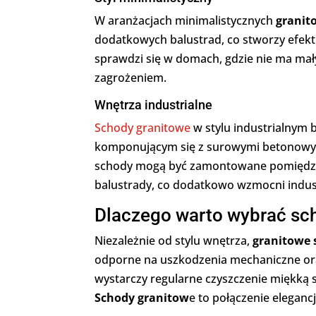
W aranżacjach minimalistycznych
granit
dodatkowych balustrad, co stworzy efekt
sprawdzi się w domach, gdzie nie ma mały
zagrożeniem.
Wnętrza industrialne
Schody granitowe
w stylu industrialnym
komponującym się z surowymi betonowym
schody mogą być zamontowane pomiędzy 
balustrady, co dodatkowo wzmocni indust
Dlaczego warto wybrać sc
Niezależnie od stylu wnętrza,
granitowe 
odporne na uszkodzenia mechaniczne oraz
wystarczy regularne czyszczenie miękką
Schody granitow
e to połączenie elegancj