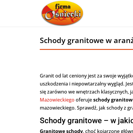
Schody granitowe w aranża
Granit od lat ceniony jest za swoje wyją
uszkodzenia i niepowtarzalny wygląd. Jes
się zarówno we wnętrzach klasycznych, j
Mazowieckiego
oferuje
schody granitow
mazowieckiego. Sprawdź, jak schody z 
Schody granitowe – w jaki
Granitowe schody
, choć kojarzone głó