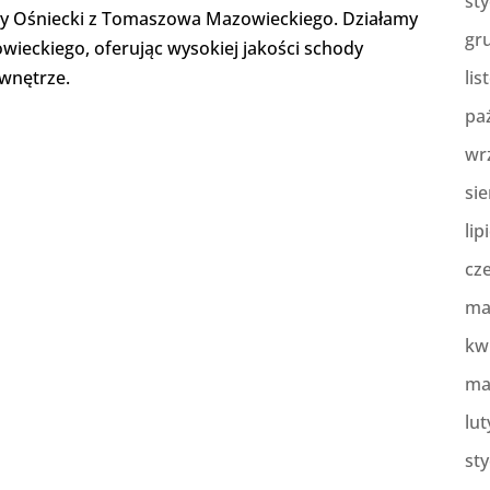
st
rmy Ośniecki z Tomaszowa Mazowieckiego. Działamy
gr
wieckiego, oferując wysokiej jakości schody
 wnętrze.
lis
pa
wr
sie
lip
cz
ma
kw
ma
lut
st