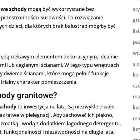
owe schody
mogą być wykorzystane bez
st
 przestronności i surowości. To rozwiązanie
gr
ch dzieci, dla których brak balustrad mógłby być
lis
pa
wr
 będą ciekawym elementem dekoracyjnym, idealnie
sie
i lub ceglanymi ścianami. W tego typu wnętrzach
dwiema ścianami, które mogą pełnić funkcję
lip
rialny charakter pomieszczenia.
cz
hody granitowe?
ma
schody
to inwestycja na lata. Są niezwykle trwałe,
kw
 łatwe w pielęgnacji. Aby zachować ich piękno,
ma
 szmatką i wodą z dodatkiem łagodnego detergentu.
lut
i, funkcjonalności i niezawodności na długie lata.