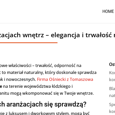
HOME
cjach wnętrz – elegancja i trwałość 
Os
tkowe właściwości – trwałość, odporność na
t to materiał naturalny, który doskonale sprawdza
Ko
ak i nowoczesnych.
Firma Ośniecki z Tomaszowa
ko
e
na terenie województwa łódzkiego i
Bl
granitu mogą wkomponować się w Twoje wnętrze.
na
ch aranżacjach się sprawdzą?
Sp
ko
wnie z luksusem i dworkowym stylem, mogą być