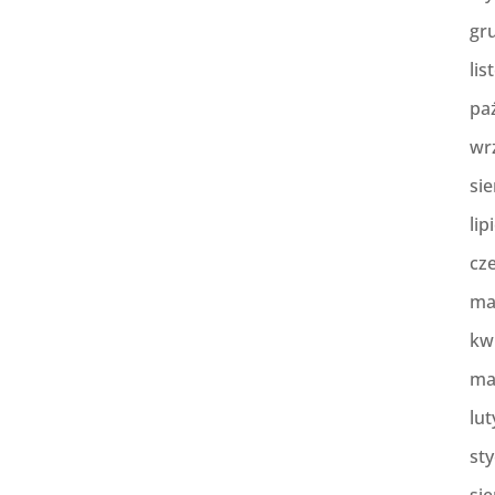
gr
lis
pa
wr
sie
lip
cz
ma
kw
ma
lut
st