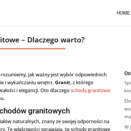
HOME
itowe – Dlaczego warto?
Os
rozumiemy, jak ważny jest wybór odpowiednich
e i wykańczaniu wnętrz.
Granit
, z którego
Sp
wałości i elegancji. Oto dlaczego
schody granitowe
ko
mu.
Ele
wa
 schodów granitowych
ma
iałów naturalnych, znany ze swojej odporności na
W 
ury. Te właściwości sprawiają, że schody granitowe