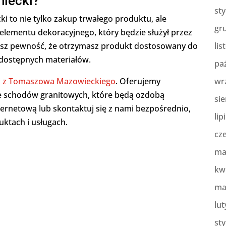
niecki?
st
i to nie tylko zakup trwałego produktu, ale
gr
lementu dekoracyjnego, który będzie służył przez
masz pewność, że otrzymasz produkt dostosowany do
lis
 dostępnych materiałów.
pa
ki z Tomaszowa Mazowieckiego
. Oferujemy
wr
e schodów granitowych, które będą ozdobą
sie
ernetową lub skontaktuj się z nami bezpośrednio,
lip
uktach i usługach.
cz
ma
kw
ma
lut
st