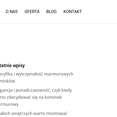
O NAS
OFERTA
BLOG
KONTAKT
tatnie wpisy
ecyfika i wytrzymałość marmurowych
minków
gancja i ponadczasowość, czyli kiedy
rto zdecydować się na kominek
rmurowy
jakich wnętrzach warto montować