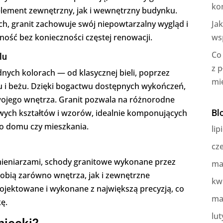
ko
element zewnętrzny, jak i wewnętrzny budynku.
h, granit zachowuje swój niepowtarzalny wygląd i
Ja
ność bez konieczności częstej renowacji.
ws
Co
lu
z 
ych kolorach — od klasycznej bieli, poprzez
mi
zu i beżu. Dzięki bogactwu dostępnych wykończeń,
swojego wnętrza. Granit pozwala na różnorodne
wych kształtów i wzorów, idealnie komponujących
Bl
o domu czy mieszkania.
lip
cz
ieniarzami, schody granitowe wykonane przez
ma
zdobią zarówno wnętrza, jak i zewnętrzne
kw
ojektowane i wykonane z największą precyzją, co
ma
kę.
lut