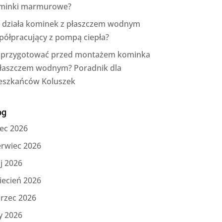
minki marmurowe?
k działa kominek z płaszczem wodnym
półpracujący z pompą ciepła?
 przygotować przed montażem kominka
płaszczem wodnym? Poradnik dla
eszkańców Koluszek
og
iec 2026
erwiec 2026
j 2026
iecień 2026
rzec 2026
y 2026