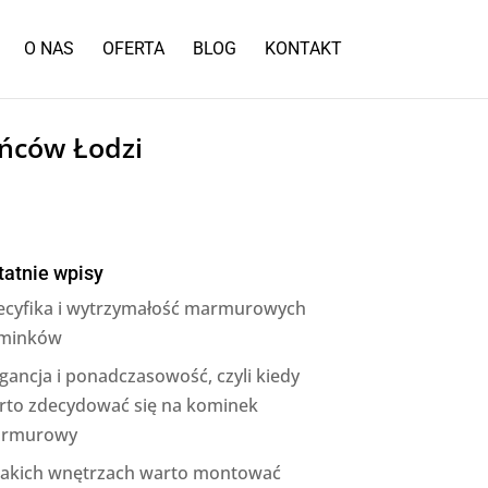
O NAS
OFERTA
BLOG
KONTAKT
ańców Łodzi
tatnie wpisy
ecyfika i wytrzymałość marmurowych
minków
gancja i ponadczasowość, czyli kiedy
rto zdecydować się na kominek
rmurowy
jakich wnętrzach warto montować