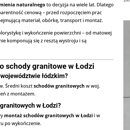
sie
mienia naturalnego
to decyzja na wiele lat. Dlatego
parentność cenową – przed rozpoczęciem prac
jmującą materiał, obórkę, transport i montaż.
lorystykę i wykończenie powierzchni – od matowej
ie komponują się z resztą wystroju i są
 o schody granitowe w Łodzi
w województwie łódzkim?
w. Średni koszt
schodów granitowych
w woj.
pień z montażem.
 granitowych w Łodzi?
wy
montaż schodów granitowych w Łodzi
i w
ru po wykończenie.