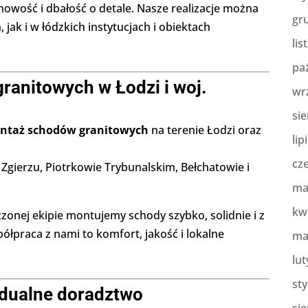
inowość i dbałość o detale. Nasze realizacje można
gr
ak i w łódzkich instytucjach i obiektach
lis
pa
ranitowych w Łodzi i woj.
wr
sie
ntaż schodów granitowych
na terenie Łodzi oraz
lip
cz
 Zgierzu, Piotrkowie Trybunalskim, Bełchatowie i
ma
kw
zonej ekipie montujemy schody szybko, solidnie i z
praca z nami to komfort, jakość i lokalne
ma
lut
st
widualne doradztwo