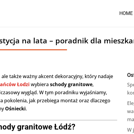
HOME
stycja na lata – poradnik dla mieszk
Os
, ale także ważny akcent dekoracyjny, który nadaje
ańców Łodzi
wybiera
schody granitowe
,
Sp
nadczasowy wygląd. W tym poradniku wyjaśniamy,
ko
rwa pokolenia, jak przebiega montaż oraz dlaczego
Ele
rmy
Ośniecki
.
wa
ma
hody granitowe Łódź?
W 