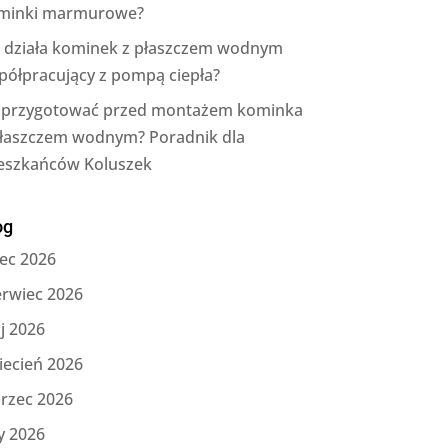
minki marmurowe?
k działa kominek z płaszczem wodnym
półpracujący z pompą ciepła?
 przygotować przed montażem kominka
płaszczem wodnym? Poradnik dla
eszkańców Koluszek
og
iec 2026
erwiec 2026
j 2026
iecień 2026
rzec 2026
y 2026