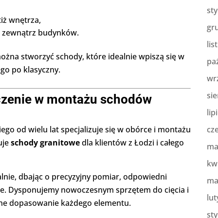
st
tiż wnętrza,
gr
a zewnątrz budynków.
lis
ożna stworzyć schody, które idealnie wpiszą się w
pa
go po klasyczny.
wr
sie
czenie w montażu schodów
lip
o od wielu lat specjalizuje się w obórce i montażu
cz
uje
schody granitowe
dla klientów z Łodzi i całego
ma
kw
nie, dbając o precyzyjny pomiar, odpowiedni
ma
ie. Dysponujemy nowoczesnym sprzętem do cięcia i
lut
alne dopasowanie każdego elementu.
st