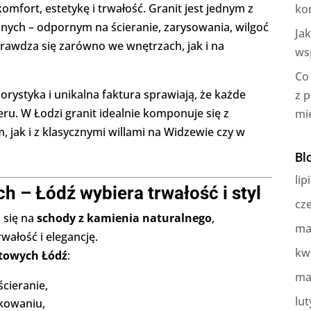
komfort, estetykę i trwałość. Granit jest jednym z
ko
lnych – odpornym na ścieranie, zarysowania, wilgoć
Ja
rawdza się zarówno we wnętrzach, jak i na
ws
Co
orystyka i unikalna faktura sprawiają, że każde
z 
ru. W Łodzi granit idealnie komponuje się z
mi
ak i z klasycznymi willami na Widzewie czy w
Bl
lip
h – Łódź wybiera trwałość i styl
cz
 się na
schody z kamienia naturalnego
,
ma
rwałość i elegancję.
kw
itowych Łódź
:
ma
cieranie,
lut
kowaniu,