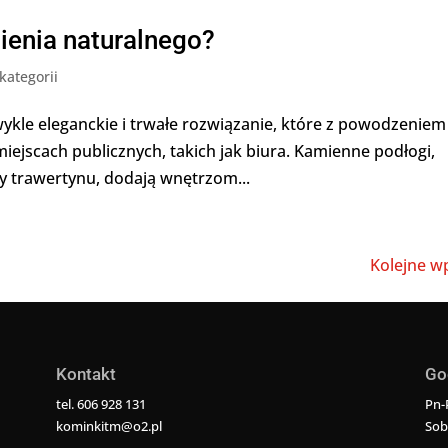
ienia naturalnego?
kategorii
ykle eleganckie i trwałe rozwiązanie, które z powodzeniem
iejscach publicznych, takich jak biura. Kamienne podłogi,
y trawertynu, dodają wnętrzom...
Kolejne wp
Kontakt
Go
tel. 606 928 131
Pn-P
kominkitm@o2.pl
Sob