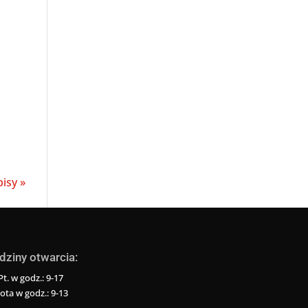
isy »
dziny otwarcia:
t. w godz.: 9-17
ota w godz.: 9-13