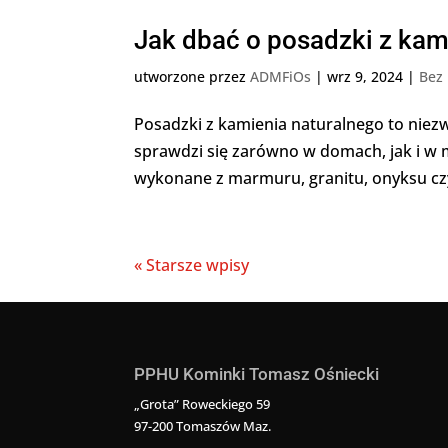
Jak dbać o posadzki z kam
utworzone przez
ADMFiOs
|
wrz 9, 2024
|
Bez 
Posadzki z kamienia naturalnego to niezw
sprawdzi się zarówno w domach, jak i w m
wykonane z marmuru, granitu, onyksu cz
« Starsze wpisy
PPHU Kominki Tomasz Ośniecki
„Grota” Roweckiego 59
97-200 Tomaszów Maz.