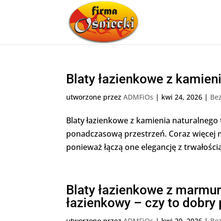
Blaty łazienkowe z kamien
utworzone przez
ADMFiOs
|
kwi 24, 2026
|
Bez
Blaty łazienkowe z kamienia naturalnego 
ponadczasową przestrzeń. Coraz więcej m
ponieważ łączą one elegancję z trwałości
Blaty łazienkowe z marmuru
łazienkowy – czy to dobry
utworzone przez
ADMFiOs
|
kwi 20, 2026
|
Bez