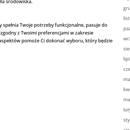
dla środowiska.
gr
lis
ry spełnia Twoje potrzeby funkcjonalne, pasuje do
pa
st zgodny z Twoimi preferencjami w zakresie
wr
h aspektów pomoże Ci dokonać wyboru, który będzie
sie
lip
cz
ma
kw
ma
lut
st