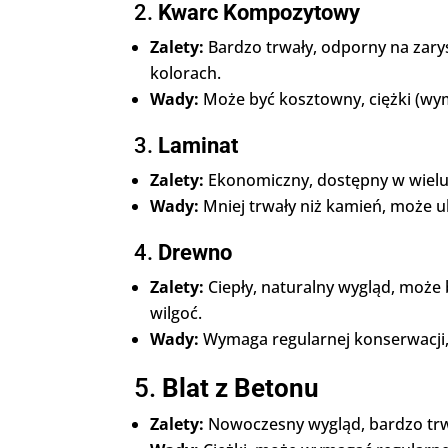
2.
Kwarc Kompozytowy
Zalety:
Bardzo trwały, odporny na zary
kolorach.
Wady:
Może być kosztowny, ciężki (wy
3.
Laminat
Zalety:
Ekonomiczny, dostępny w wielu w
Wady:
Mniej trwały niż kamień, może u
4.
Drewno
Zalety:
Ciepły, naturalny wygląd, może
wilgoć.
Wady:
Wymaga regularnej konserwacji,
5.
Blat z Betonu
Zalety:
Nowoczesny wygląd, bardzo trw