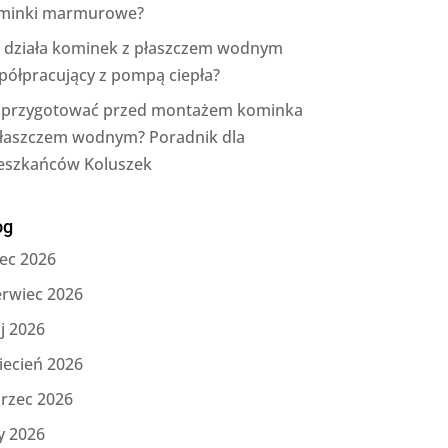
minki marmurowe?
k działa kominek z płaszczem wodnym
półpracujący z pompą ciepła?
 przygotować przed montażem kominka
płaszczem wodnym? Poradnik dla
eszkańców Koluszek
og
iec 2026
erwiec 2026
j 2026
iecień 2026
rzec 2026
y 2026