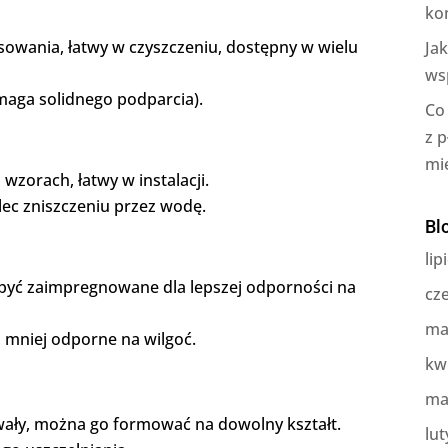
ko
sowania, łatwy w czyszczeniu, dostępny w wielu
Ja
ws
maga solidnego podparcia).
Co
z 
mi
zorach, łatwy w instalacji.
lec zniszczeniu przez wodę.
Bl
lip
 być zaimpregnowane dla lepszej odporności na
cz
ma
 mniej odporne na wilgoć.
kw
ma
ały, można go formować na dowolny kształt.
lut