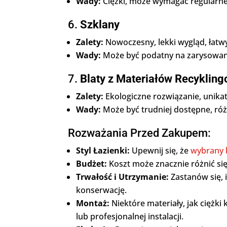
Wady:
Ciężki, może wymagać regularne
6.
Szklany
Zalety:
Nowoczesny, lekki wygląd, łatw
Wady:
Może być podatny na zarysowani
7.
Blaty z Materiałów Recyklin
Zalety:
Ekologiczne rozwiązanie, unika
Wady:
Może być trudniej dostępne, róż
Rozważania Przed Zakupem:
Styl Łazienki:
Upewnij się, że
wybrany 
Budżet:
Koszt może znacznie różnić się
Trwałość i Utrzymanie:
Zastanów się, 
konserwację.
Montaż:
Niektóre materiały, jak cięż
lub profesjonalnej instalacji.