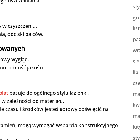
go uszczelniania.
st
gr
y w czyszczeniu.
lis
a, odciski palców.
pa
gowanych
wr
towy wygląd.
sie
norodność jakości.
lip
cz
blat
pasuje do ogólnego stylu łazienki.
ma
 w zależności od materiału.
kw
ile czasu i środków jesteś gotowy poświęcić na
ma
ki kamień, mogą wymagać wsparcia konstrukcyjnego
lut
st