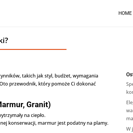
HOME
ki?
Os
zynników, takich jak styl, budżet, wymagania
. Oto przewodnik, który pomoże Ci dokonać
Sp
ko
Ele
armur, Granit)
wa
ytrzymały na ciepło.
ma
nej konserwacji, marmur jest podatny na plamy.
W 