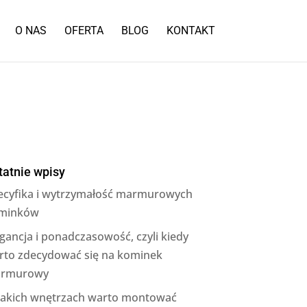
O NAS
OFERTA
BLOG
KONTAKT
tatnie wpisy
ecyfika i wytrzymałość marmurowych
minków
gancja i ponadczasowość, czyli kiedy
rto zdecydować się na kominek
rmurowy
jakich wnętrzach warto montować