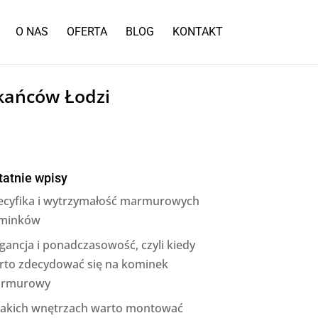
O NAS
OFERTA
BLOG
KONTAKT
zkańców Łodzi
tatnie wpisy
ecyfika i wytrzymałość marmurowych
minków
gancja i ponadczasowość, czyli kiedy
rto zdecydować się na kominek
rmurowy
jakich wnętrzach warto montować