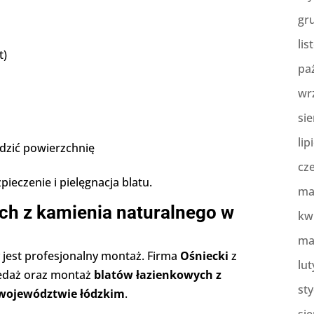
gr
lis
t)
pa
wr
sie
lip
dzić powierzchnię
cz
ieczenie i pielęgnacja blatu.
ma
ch z kamienia naturalnego w
kw
ma
ny jest profesjonalny montaż. Firma
Ośniecki
z
lut
edaż oraz montaż
blatów łazienkowych z
st
 województwie łódzkim
.