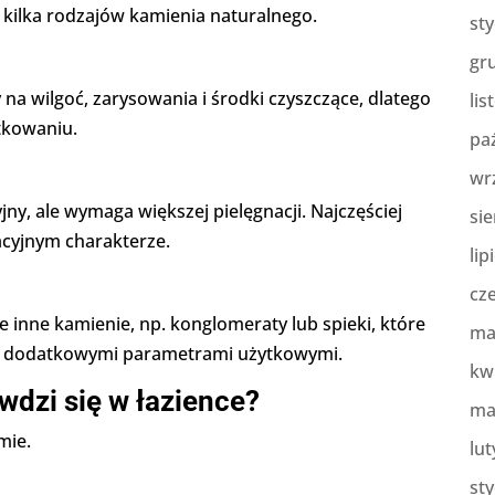
ę kilka rodzajów kamienia naturalnego.
st
gr
 na wilgoć, zarysowania i środki czyszczące, dlatego
lis
tkowaniu.
pa
wr
jny, ale wymaga większej pielęgnacji. Najczęściej
sie
acyjnym charakterze.
lip
cz
że inne kamienie, np. konglomeraty lub spieki, które
ma
 z dodatkowymi parametrami użytkowymi.
kw
wdzi się w łazience?
ma
mie.
lut
st