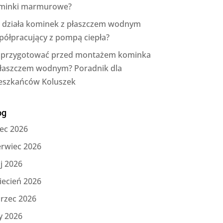
minki marmurowe?
k działa kominek z płaszczem wodnym
półpracujący z pompą ciepła?
 przygotować przed montażem kominka
płaszczem wodnym? Poradnik dla
eszkańców Koluszek
og
iec 2026
erwiec 2026
j 2026
iecień 2026
rzec 2026
y 2026