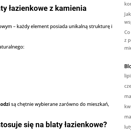
ko
ty łazienkowe z kamienia
Ja
ws
owym – każdy element posiada unikalną strukturę i
Co
z 
aturalnego:
mi
Bl
lip
cz
ma
odzi
są chętnie wybierane zarówno do mieszkań,
kw
ma
tosuje się na blaty łazienkowe?
lut