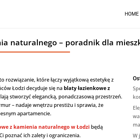
HOME
nia naturalnego – poradnik dla mies
Os
to rozwiązanie, które łączy wyjątkową estetykę z
ńców Łodzi decyduje się na
blaty łazienkowe z
Sp
lają stworzyć elegancką, ponadczasową przestrzeń.
ko
rmur – nadaje wnętrzu prestiżu i sprawia, że
Ele
czesnym apartamencie.
wa
ma
kowe z kamienia naturalnego w Łodzi
będą
poznać ich zalety i ograniczenia.
W 