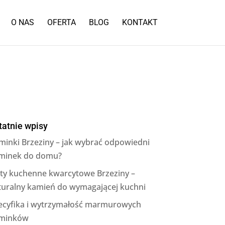
O NAS
OFERTA
BLOG
KONTAKT
tatnie wpisy
minki Brzeziny – jak wybrać odpowiedni
minek do domu?
aty kuchenne kwarcytowe Brzeziny –
turalny kamień do wymagającej kuchni
ecyfika i wytrzymałość marmurowych
minków