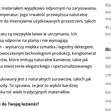
Ele
st materiałem wyjątkowo odpornym na zarysowania,
wa
temperatur. Jego trwałość przewyższa naturalne
ma
m do intensywnie użytkowanych przestrzeni, takich
W 
ratu są niezwykle łatwe w utrzymaniu. Ich
ko
są odporne na plamy i nie wymagają
h – wystarczy miękka szmatka i łagodny detergent.
Bl
 nowoczesnym technologiom produkcji, konglomerat
sie
ów, które imitują naturalne kamienie, takie jak
na stworzenie eleganckiego i spersonalizowanego
lip
cz
ukowany jest z naturalnych surowców, takich jak
ma
ody. To sprawia, że jest to wybór bardziej
ka niż wiele tradycyjnych materiałów.
kw
ma
 do Twojej łazienki?
lut