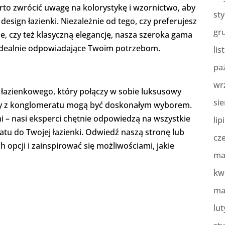
rto zwrócić uwagę na kolorystykę i wzornictwo, aby
st
esign łazienki. Niezależnie od tego, czy preferujesz
gr
, czy też klasyczną elegancję, nasza szeroka gama
idealnie odpowiadające Twoim potrzebom.
lis
pa
wr
u łazienkowego, który połączy w sobie luksusowy
sie
laty z konglomeratu mogą być doskonałym wyborem.
 – nasi eksperci chętnie odpowiedzą na wszystkie
lip
tu do Twojej łazienki. Odwiedź naszą stronę lub
cz
 opcji i zainspirować się możliwościami, jakie
ma
kw
ma
lut