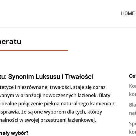
HOME
meratu
u: Synonim Luksusu i Trwałości
Os
Ko
etyce i niezrównanej trwałości, staje się coraz
ko
anym w aranżacji nowoczesnych łazienek. Blaty
idealne połączenie piękna naturalnego kamienia z
Bl
sprawia, że są one wyborem dla tych, którzy
na
nalności w swojej przestrzeni łazienkowej.
Sp
ko
onały wybór?