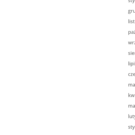
st
gr
lis
pa
wr
sie
lip
cz
ma
kw
ma
lut
st